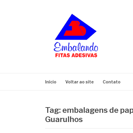
Pular
para
o
conteúdo
BLOG
Embalando
Início
Voltar ao site
Contato
Tag:
embalagens de pap
Guarulhos