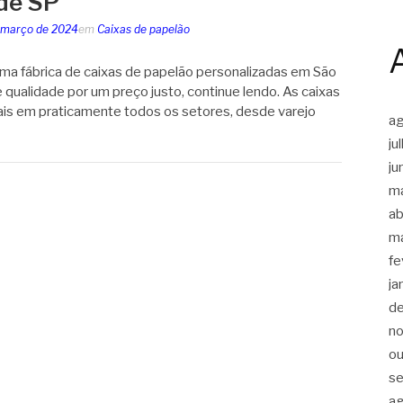
de SP
 março de 2024
em
Caixas de papelão
ma fábrica de caixas de papelão personalizadas em São
 qualidade por um preço justo, continue lendo. As caixas
ais em praticamente todos os setores, desde varejo
a
ju
ju
m
ab
m
fe
ja
d
n
ou
s
a