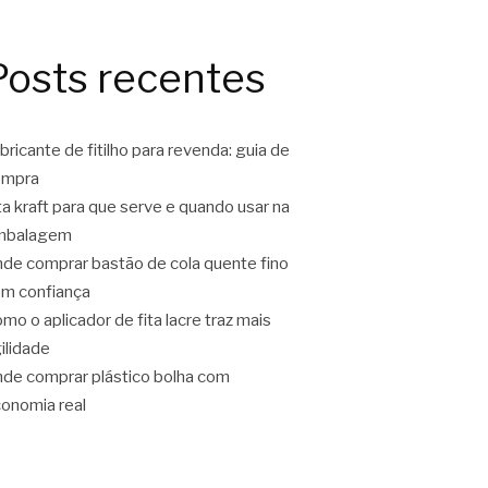
Posts recentes
bricante de fitilho para revenda: guia de
ompra
ta kraft para que serve e quando usar na
mbalagem
de comprar bastão de cola quente fino
m confiança
mo o aplicador de fita lacre traz mais
ilidade
de comprar plástico bolha com
onomia real