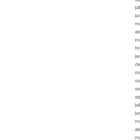
ju
ju
m
ab
m
fe
ja
d
n
ou
s
a
ju
ju
m
ab
m