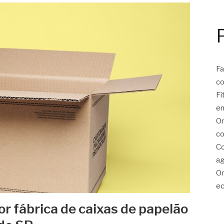
Fa
c
Fi
e
On
co
Co
ag
On
ec
r fábrica de caixas de papelão