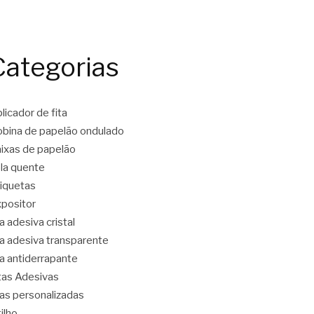
Categorias
licador de fita
bina de papelão ondulado
ixas de papelão
la quente
iquetas
positor
ta adesiva cristal
ta adesiva transparente
ta antiderrapante
tas Adesivas
tas personalizadas
tilho