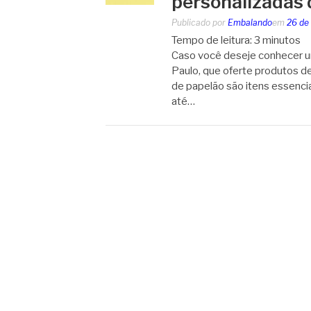
personalizadas 
Publicado por
Embalando
em
26 de
Tempo de leitura:
3
minutos
Caso você deseje conhecer u
Paulo, que oferte produtos de
de papelão são itens essenci
até…