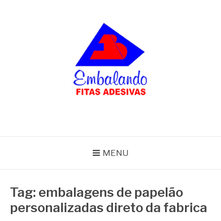
Pular
para
o
conteúdo
BLOG
Embalando
MENU
Tag:
embalagens de papelão
personalizadas direto da fabrica