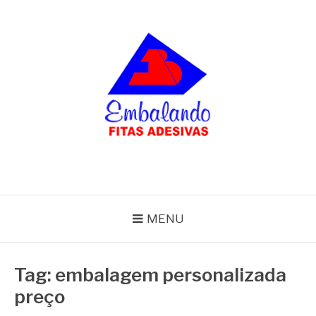
Pular
para
o
conteúdo
BLOG
Embalando
MENU
Tag:
embalagem personalizada
preço