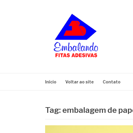
Pular
para
o
conteúdo
BLOG
Embalando
Início
Voltar ao site
Contato
Tag:
embalagem de pape