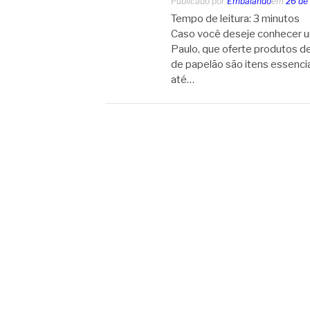
Publicado por
Embalando
em
26 de
Tempo de leitura:
3
minutos
Caso você deseje conhecer u
Paulo, que oferte produtos de
de papelão são itens essenci
até…