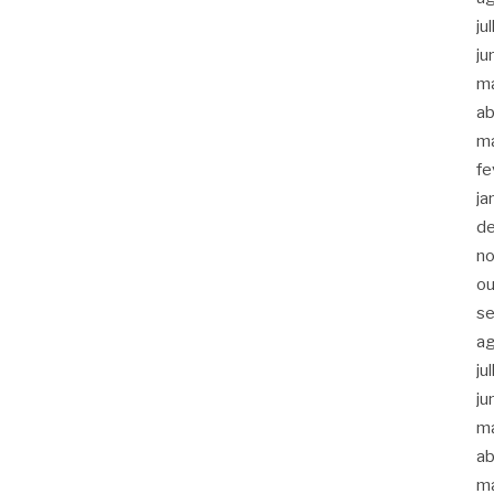
ju
ju
m
ab
m
fe
ja
d
n
ou
s
a
ju
ju
m
ab
m