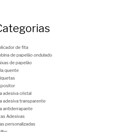
Categorias
licador de fita
bina de papelão ondulado
ixas de papelão
la quente
iquetas
positor
ta adesiva cristal
ta adesiva transparente
ta antiderrapante
tas Adesivas
tas personalizadas
tilho