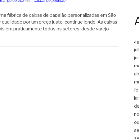
 março de 2024
em
Caixas de papelão
ma fábrica de caixas de papelão personalizadas em São
 qualidade por um preço justo, continue lendo. As caixas
ais em praticamente todos os setores, desde varejo
a
ju
ju
m
ab
m
fe
ja
d
n
ou
s
a