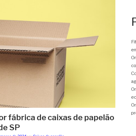
Fi
e
On
co
Co
ag
On
ec
On
pr
r fábrica de caixas de papelão
de SP