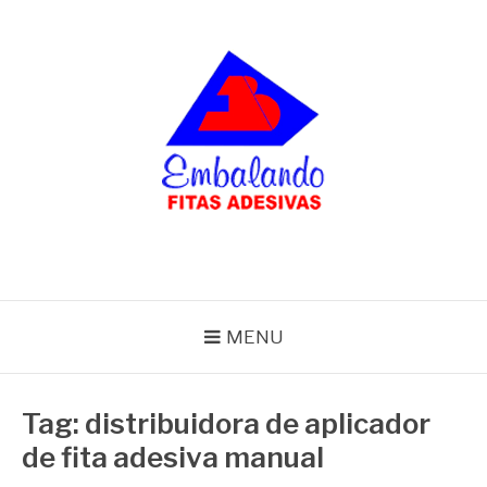
Pular
para
o
conteúdo
BLOG
Embalando
MENU
Tag:
distribuidora de aplicador
de fita adesiva manual