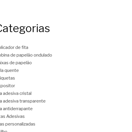
Categorias
licador de fita
bina de papelão ondulado
ixas de papelão
la quente
iquetas
positor
ta adesiva cristal
ta adesiva transparente
ta antiderrapante
tas Adesivas
tas personalizadas
tilho