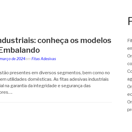
industriais: conheça os modelos
Fi
a Embalando
e
On
 março de 2024
em
Fitas Adesivas
co
Co
s estão presentes em diversos segmentos, bem como no
ag
 em utilidades domésticas. As fitas adesivas industriais
 na garantia da integridade e segurança das
On
ores….
ec
On
pr