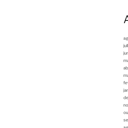
a
ju
ju
m
ab
m
fe
ja
d
n
ou
s
a