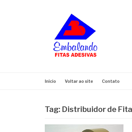
Pular
para
o
conteúdo
BLOG
Embalando
Início
Voltar ao site
Contato
Tag:
Distribuidor de Fit