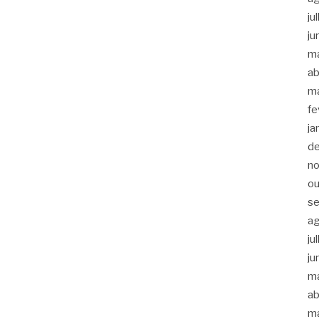
ju
ju
m
ab
m
fe
ja
d
n
ou
s
a
ju
ju
m
ab
m