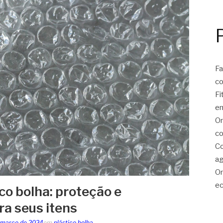
Fa
c
Fi
e
On
co
Co
ag
On
ec
co bolha: proteção e
ra seus itens
 março de 2024
em
plástico bolha