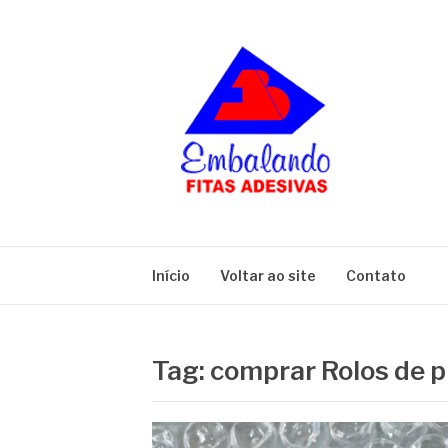
Pular
para
o
conteúdo
BLOG
Embalando
Início
Voltar ao site
Contato
Tag:
comprar Rolos de p