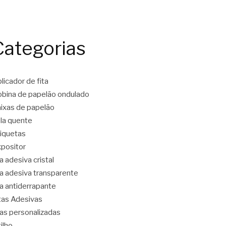
Categorias
licador de fita
bina de papelão ondulado
ixas de papelão
la quente
iquetas
positor
ta adesiva cristal
ta adesiva transparente
ta antiderrapante
tas Adesivas
tas personalizadas
tilho