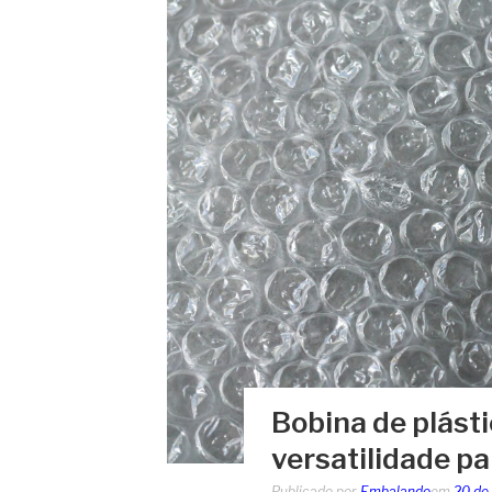
Bobina de plásti
versatilidade pa
Publicado por
Embalando
em
20 de