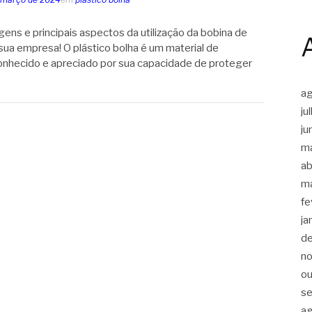
ens e principais aspectos da utilização da bobina de
 sua empresa! O plástico bolha é um material de
hecido e apreciado por sua capacidade de proteger
a
ju
ju
m
ab
m
fe
ja
d
n
ou
s
a