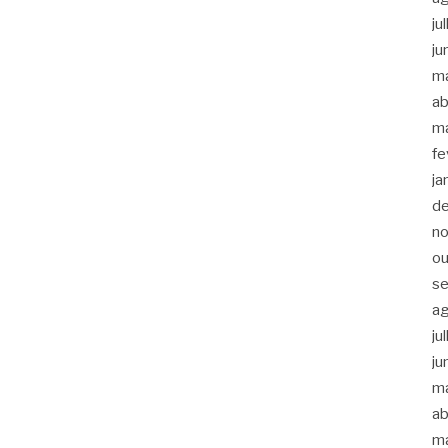
ju
ju
m
ab
m
fe
ja
d
n
ou
s
a
ju
ju
m
ab
m