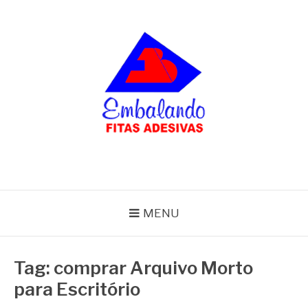
Pular
para
o
conteúdo
BLOG
Embalando
MENU
Tag:
comprar Arquivo Morto
para Escritório