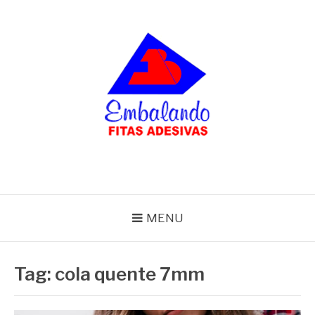
Pular
para
o
conteúdo
BLOG
Embalando
MENU
Tag:
cola quente 7mm