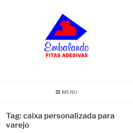
Pular
para
o
conteúdo
BLOG
Embalando
MENU
Tag:
caixa personalizada para
varejo