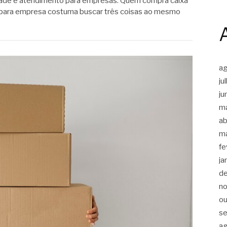
dade e atendimento para empresas. Quem compra caixa
 para empresa costuma buscar três coisas ao mesmo
a
ju
ju
m
ab
m
fe
ja
d
n
ou
s
a