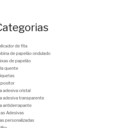
Categorias
licador de fita
bina de papelão ondulado
ixas de papelão
la quente
iquetas
positor
ta adesiva cristal
ta adesiva transparente
ta antiderrapante
tas Adesivas
tas personalizadas
tilho