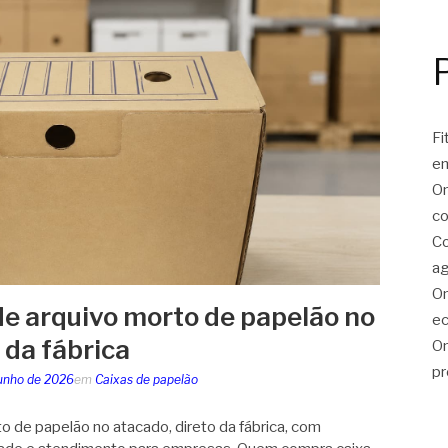
Fi
e
On
co
Co
ag
On
de arquivo morto de papelão no
ec
 da fábrica
On
pr
junho de 2026
em
Caixas de papelão
o de papelão no atacado, direto da fábrica, com