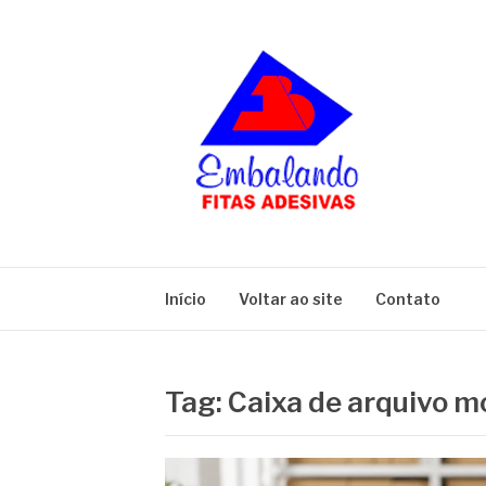
Pular
para
o
conteúdo
BLOG
Embalando
Início
Voltar ao site
Contato
Tag:
Caixa de arquivo m