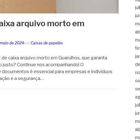
ju
ju
aixa arquivo morto em
m
ab
m
 maio de 2024
em
Caixas de papelão
fe
ja
de caixa arquivo morto em Guarulhos, que garanta
d
ço justo? Continue nos acompanhando! O
documentos é essencial para empresas e indivíduos
n
ação e a segurança…
ou
s
a
ju
ju
m
ab
m