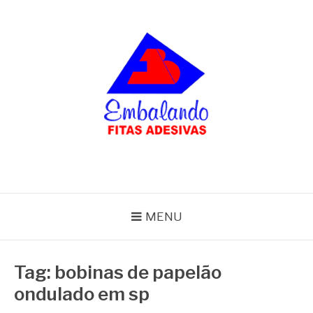
Pular
para
o
conteúdo
BLOG
Embalando
MENU
Tag:
bobinas de papelão
ondulado em sp