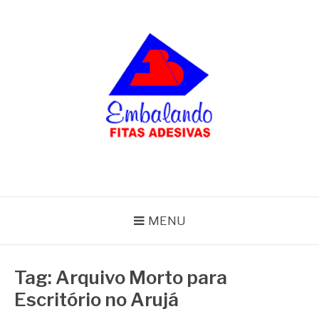
Pular
para
o
conteúdo
BLOG
Embalando
MENU
Tag:
Arquivo Morto para
Escritório no Arujá