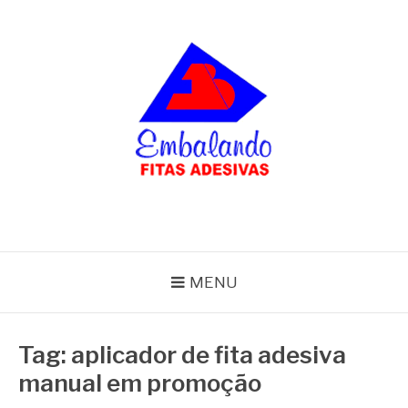
Pular
para
o
conteúdo
BLOG
Embalando
MENU
Tag:
aplicador de fita adesiva
manual em promoção