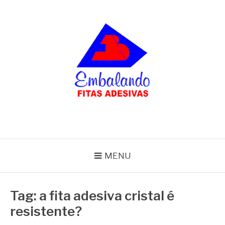
Pular
para
o
conteúdo
BLOG
Embalando
MENU
Tag:
a fita adesiva cristal é
resistente?