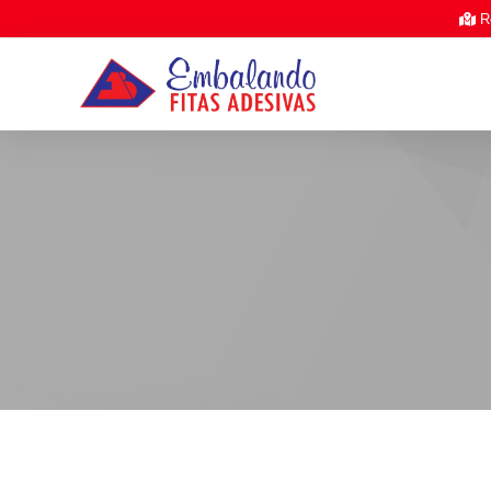
/*
*/
Ro