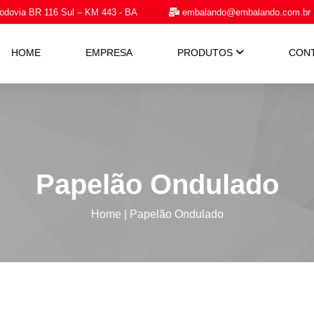
dovia BR 116 Sul – KM 443 - BA
embalando@embalando.com.br
HOME
EMPRESA
PRODUTOS
CON
Papelão Ondulado
Home
|
Papelão Ondulado