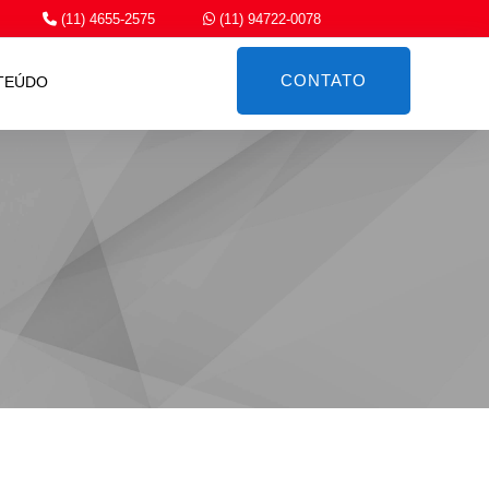
(11) 4655-2575
(11) 94722-0078
CONTATO
TEÚDO