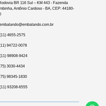
odovia BR 116 Sul – KM 443 - Fazenda
mbinha, Antônio Cardoso - BA, CEP: 44180-
0
embalando@embalando.com.br
(11) 4655-2575
(11) 94722-0078
(11) 98908-9424
(75) 3030-4434
(75) 98345-1830
(11) 93208-6555