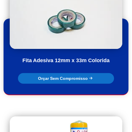
Fita Adesiva 12mm x 33m Colorida
Orçar Sem Compromisso