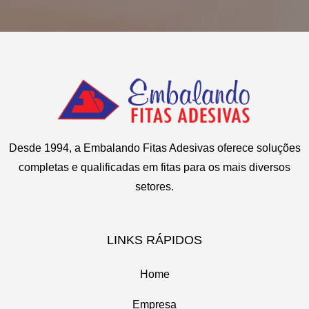
Sapopemba
Cajamar
M'Boi Mirim
Tatuapé
Arujá
Moema
Vila Carrão
Alphaville
Morumbi
Vila Curuçá
Mairiporã
Parelheiros
Vila Esperança
ABC
Pedreira
Vila Formosa
ABCD
Sacomã
Vila Matilde
Santo Amaro
Vila Prudente
Saúde
Socorro
Desde 1994, a Embalando Fitas Adesivas oferece soluções
Vila Andrade
completas e qualificadas em fitas para os mais diversos
Vila Mariana
setores.
LINKS RÁPIDOS
Home
Empresa