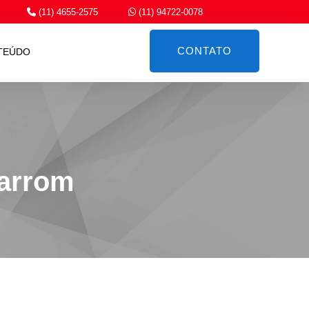
(11) 4655-2575
(11) 94722-0078
CONTATO
TEÚDO
Marrom