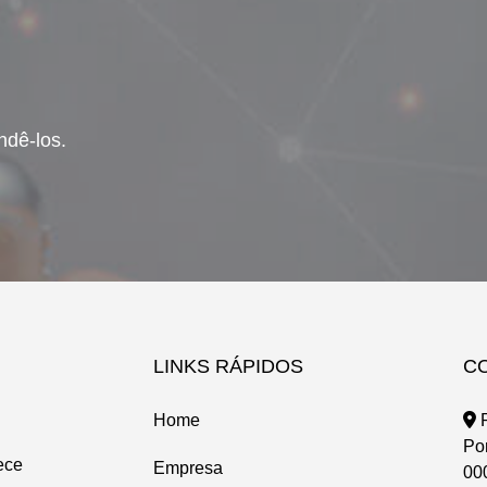
ndê-los.
LINKS RÁPIDOS
C
Home
R
Po
ece
Empresa
00