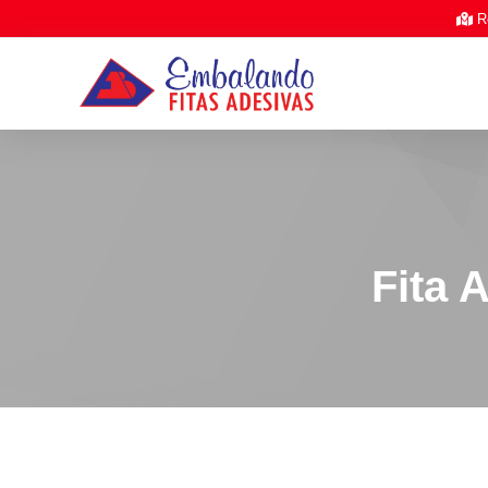
/*
*/
Ro
Fita 