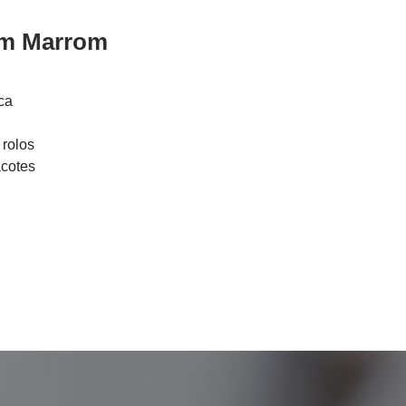
 m Marrom
ica
rolos
cotes