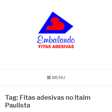
Pular
para
o
conteúdo
BLOG
Embalando
MENU
Tag:
Fitas adesivas no Itaim
Paulista